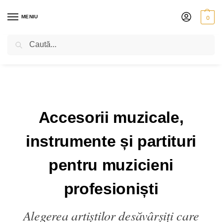
MENIU
0
Caută
Accesorii muzicale,
instrumente și partituri
pentru muzicieni
profesioniști
Alegerea artiștilor desăvârșiți care