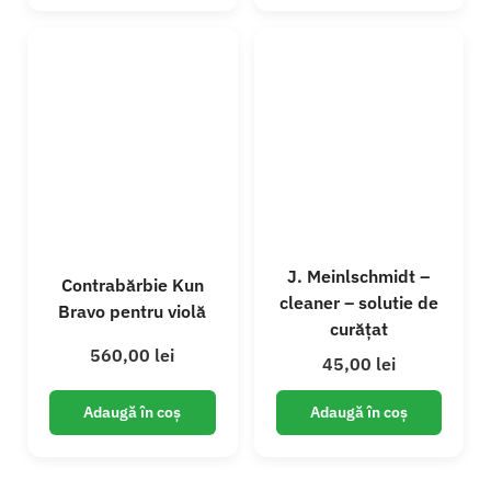
J. Meinlschmidt –
Contrabărbie Kun
cleaner – solutie de
Bravo pentru violă
curățat
560,00
lei
45,00
lei
Adaugă în coș
Adaugă în coș