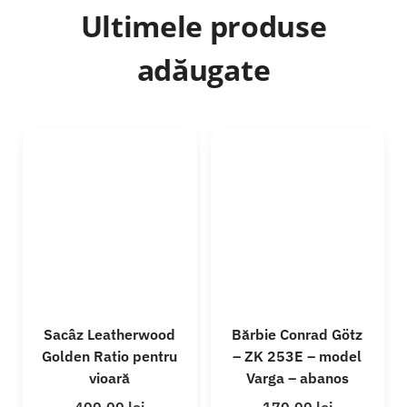
Ultimele produse
adăugate
Sacâz Leatherwood
Bărbie Conrad Götz
Golden Ratio pentru
– ZK 253E – model
vioară
Varga – abanos
400,00
lei
170,00
lei