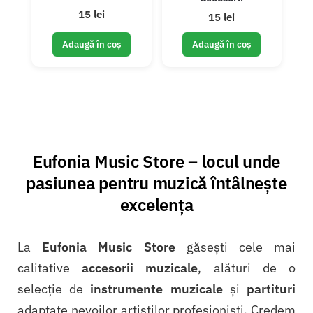
15 lei
15 lei
Adaugă în coș
Adaugă în coș
Eufonia Music Store – locul unde
pasiunea pentru muzică întâlnește
excelența
La
Eufonia Music Store
găsești cele mai
calitative
accesorii muzicale
, alături de o
selecție de
instrumente muzicale
și
partituri
adaptate nevoilor artiștilor profesioniști. Credem