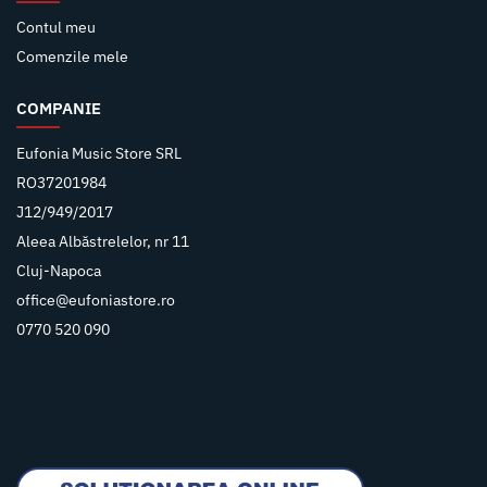
Contul meu
Comenzile mele
COMPANIE
Eufonia Music Store SRL
RO37201984
J12/949/2017
Aleea Albăstrelelor, nr 11
Cluj-Napoca
office@eufoniastore.ro
0770 520 090