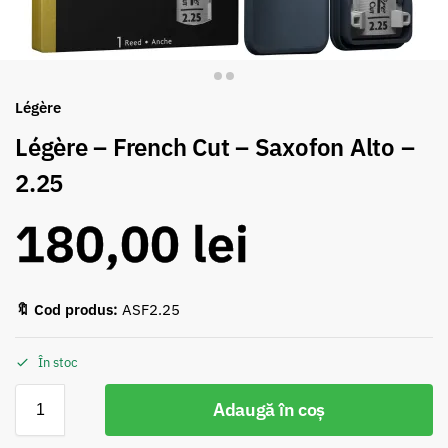
Légère
Légère – French Cut – Saxofon Alto –
2.25
180,00
lei
🔖 Cod produs:
ASF2.25
În stoc
Adaugă în coș