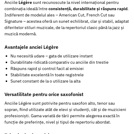
Anciile
Légère
sunt recunoscute la nivel internațional pentru
combinația ideală între
consistență, durabilitate și răspuns rapid
.
Indiferent de modelul ales – American Cut, French Cut sau
Signature – acestea oferă un sunet echilibrat, clar și stabil, adaptat
diferitelor stiluri muzicale, de la repertoriul clasic până la jazz și
muzică modernă.
Avantajele anciei Légère
Nu necesită udare – gata de utilizare instant
Durabilitate ridicată comparativ cu anciile din trestie
Răspuns rapid și control facil al emisiei
Stabilitate excelentă în toate registrele
Sunet constant de la o utilizare la alta
Versatilitate pentru orice saxofonist
Anciile Légère sunt potrivite pentru saxofon alto, tenor sau
sopran, fiind utilizate atât de elevi și studenți, cât și de muzicieni
profesioniști. Gama variată de tării permite alegerea exactă în
funcție de preferințe, nivel și tipul de repertoriu abordat.