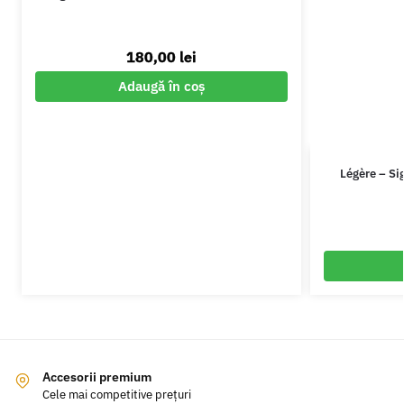
180,00
lei
Adaugă în coș
Légère – Si
Accesorii premium
Cele mai competitive prețuri