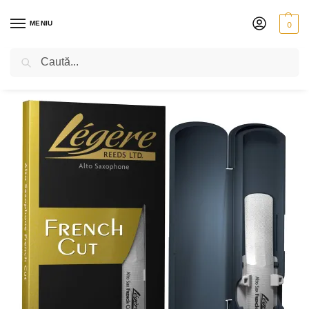
MENIU
0
Caută
PRIMA PAGINĂ
SUFLĂTORI
CLARINET
ANCII
ANCII PENTRU SAXOFON
/
/
/
/