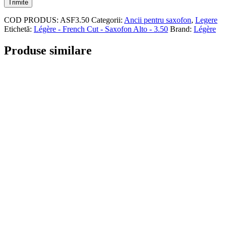
COD PRODUS:
ASF3.50
Categorii:
Ancii pentru saxofon
,
Legere
Etichetă:
Légère - French Cut - Saxofon Alto - 3.50
Brand:
Légère
Produse similare