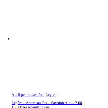
Ancii pentru saxofon
,
Legere
Légère – American Cut – Saxofon Alto – 3.00
180,00
lei
Adaugă în coș