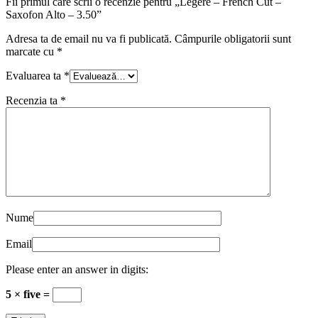
Fii primul care scrii o recenzie pentru „Légère – French Cut –
Saxofon Alto – 3.50”
Adresa ta de email nu va fi publicată.
Câmpurile obligatorii sunt
marcate cu
*
Evaluarea ta
*
Recenzia ta
*
Nume
Email
Please enter an answer in digits:
5 × five =