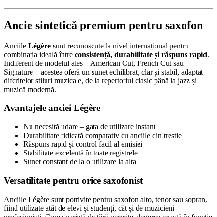
Ancie sintetică premium pentru saxofon
Anciile
Légère
sunt recunoscute la nivel internațional pentru
combinația ideală între
consistență, durabilitate și răspuns rapid
.
Indiferent de modelul ales – American Cut, French Cut sau
Signature – acestea oferă un sunet echilibrat, clar și stabil, adaptat
diferitelor stiluri muzicale, de la repertoriul clasic până la jazz și
muzică modernă.
Avantajele anciei Légère
Nu necesită udare – gata de utilizare instant
Durabilitate ridicată comparativ cu anciile din trestie
Răspuns rapid și control facil al emisiei
Stabilitate excelentă în toate registrele
Sunet constant de la o utilizare la alta
Versatilitate pentru orice saxofonist
Anciile Légère sunt potrivite pentru saxofon alto, tenor sau sopran,
fiind utilizate atât de elevi și studenți, cât și de muzicieni
profesioniști. Gama variată de tării permite alegerea exactă în funcție