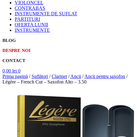
VIOLONCEL
CONTRABAS
INSTRUMENTE DE SUFLAT
PARTITURI
OFERTA LUNII
INSTRUMENTE
BLOG
DESPRE NOI
CONTACT
0,00
lei
0
Prima pagină
/
Suflători
/
Clarinet
/
Ancii
/
Ancii pentru saxofon
/
Légère – French Cut – Saxofon Alto – 3.50