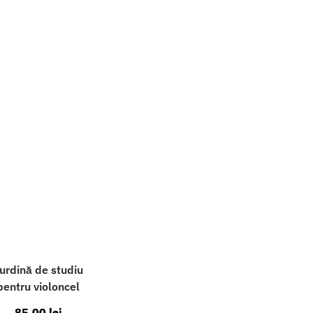
urdină de studiu
pentru violoncel
85,00
lei