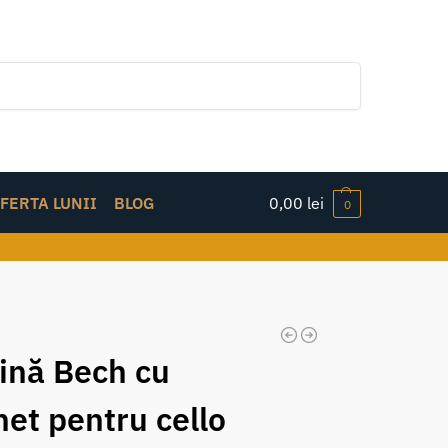
Caută
FERTA LUNII
BLOG
0,00
lei
0
ină Bech cu
et pentru cello