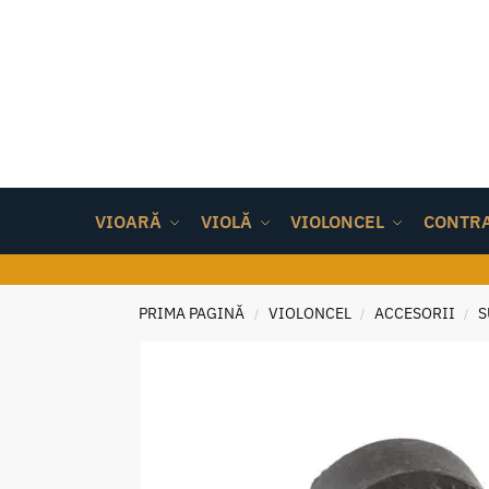
VIOARĂ
VIOLĂ
VIOLONCEL
CONTR
PRIMA PAGINĂ
VIOLONCEL
ACCESORII
S
/
/
/