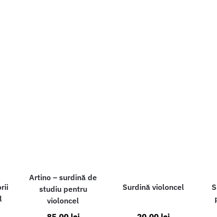
Artino – surdină de
rii
Surdină violoncel
S
studiu pentru
l
violoncel
85,00
lei
20,00
lei