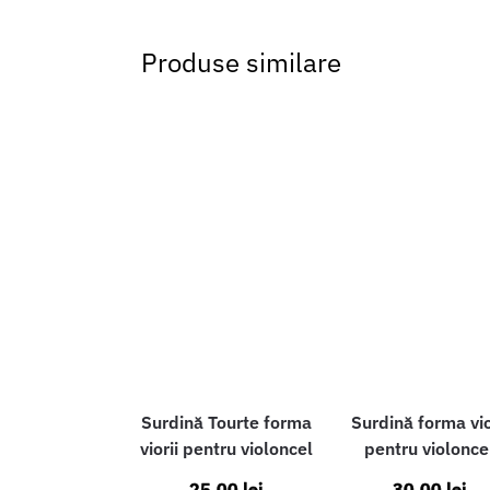
Produse similare
Surdină Tourte forma
Surdină forma vio
viorii pentru violoncel
pentru violonce
25,00
lei
30,00
lei