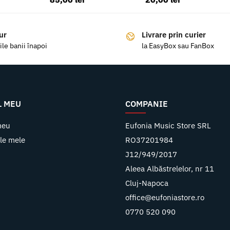
ur
Livrare prin curier
ile banii înapoi
la EasyBox sau FanBox
L MEU
COMPANIE
meu
Eufonia Music Store SRL
le mele
RO37201984
J12/949/2017
Aleea Albăstrelelor, nr 11
Cluj-Napoca
office@eufoniastore.ro
0770 520 090