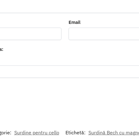
Email
s:
gorie:
Surdine pentru cello
Etichetă:
Surdină Bech cu magne