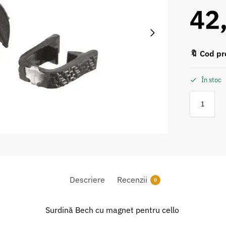
42
🔖 Cod pr
În stoc
Descriere
Recenzii
0
Surdină Bech cu magnet pentru cello