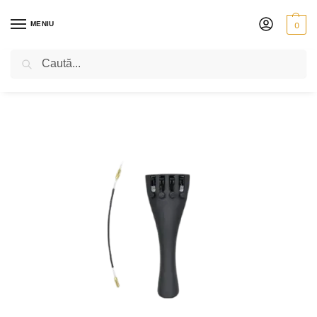
MENIU
0
Caută
PRIMA PAGINĂ
VIOARĂ
ACCESORII
CHEI ȘI CORDARE
CORDAR PETZ
/
/
/
/