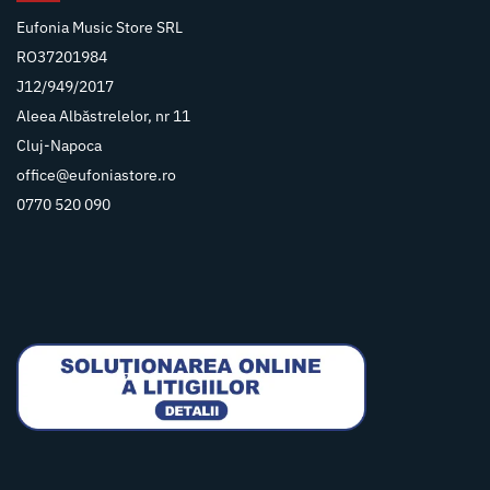
Eufonia Music Store SRL
RO37201984
J12/949/2017
Aleea Albăstrelelor, nr 11
Cluj-Napoca
office@eufoniastore.ro
0770 520 090