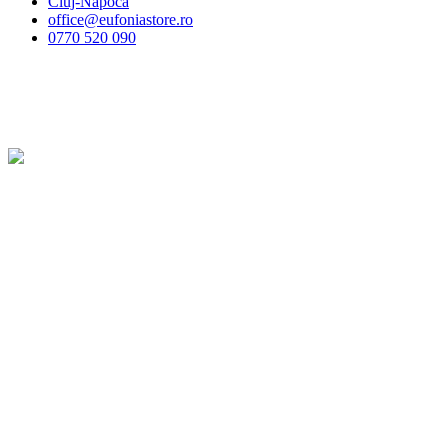
Cluj-Napoca
office@eufoniastore.ro
0770 520 090