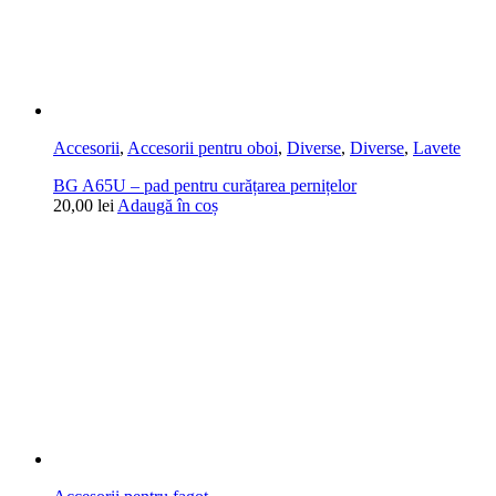
Accesorii
,
Accesorii pentru oboi
,
Diverse
,
Diverse
,
Lavete
BG A65U – pad pentru curățarea pernițelor
20,00
lei
Adaugă în coș