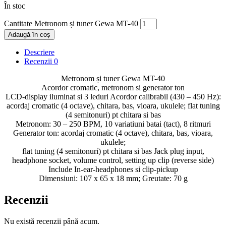
În stoc
Cantitate Metronom și tuner Gewa MT-40
Adaugă în coș
Descriere
Recenzii
0
Metronom și tuner Gewa MT-40
Acordor cromatic, metronom si generator ton
LCD-display iluminat si 3 leduri Acordor calibrabil (430 – 450 Hz):
acordaj cromatic (4 octave), chitara, bas, vioara, ukulele; flat tuning
(4 semitonuri) pt chitara si bas
Metronom: 30 – 250 BPM, 10 variatiuni batai (tact), 8 ritmuri
Generator ton: acordaj cromatic (4 octave), chitara, bas, vioara,
ukulele;
flat tuning (4 semitonuri) pt chitara si bas Jack plug input,
headphone socket, volume control, setting up clip (reverse side)
Include In-ear-headphones si clip-pickup
Dimensiuni: 107 x 65 x 18 mm; Greutate: 70 g
Recenzii
Nu există recenzii până acum.