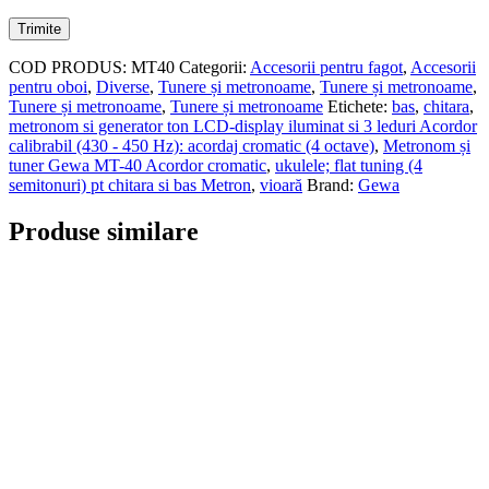
COD PRODUS:
MT40
Categorii:
Accesorii pentru fagot
,
Accesorii
pentru oboi
,
Diverse
,
Tunere și metronoame
,
Tunere și metronoame
,
Tunere și metronoame
,
Tunere și metronoame
Etichete:
bas
,
chitara
,
metronom si generator ton LCD-display iluminat si 3 leduri Acordor
calibrabil (430 - 450 Hz): acordaj cromatic (4 octave)
,
Metronom și
tuner Gewa MT-40 Acordor cromatic
,
ukulele; flat tuning (4
semitonuri) pt chitara si bas Metron
,
vioară
Brand:
Gewa
Produse similare