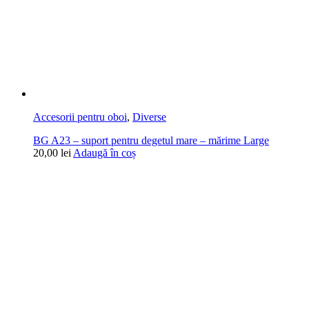
Accesorii pentru oboi
,
Diverse
BG A23 – suport pentru degetul mare – mărime Large
20,00
lei
Adaugă în coș