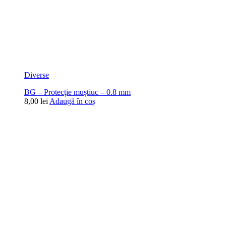
Diverse
BG – Protecție muștiuc – 0.8 mm
8,00
lei
Adaugă în coș