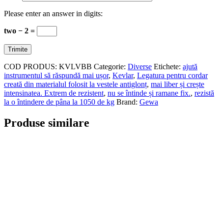
Please enter an answer in digits:
two − 2 =
COD PRODUS:
KVLVBB
Categorie:
Diverse
Etichete:
ajută
instrumentul să răspundă mai ușor
,
Kevlar
,
Legatura pentru cordar
creată din materialul folosit la vestele antiglonț
,
mai liber și crește
intensinatea. Extrem de rezistent
,
nu se întinde și ramane fix.
,
rezistă
la o întindere de pâna la 1050 de kg
Brand:
Gewa
Produse similare