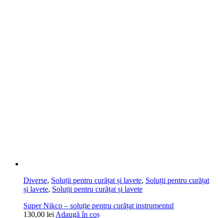
Diverse
,
Soluții pentru curățat și lavete
,
Soluții pentru curățat
și lavete
,
Soluții pentru curățat și lavete
Super Nikco – soluție pentru curățat instrumentul
130,00
lei
Adaugă în coș