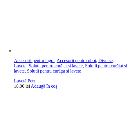
Accesorii pentru fagot
,
Accesorii pentru oboi
,
Diverse
,
Lavete
,
Soluții pentru curățat și lavete
,
Soluții pentru curățat și
lavete
,
Soluții pentru curățat și lavete
Lavetă Petz
18,00
lei
Adaugă în coș