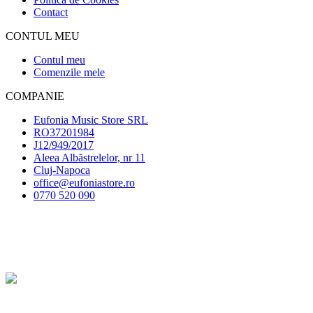
Contact
CONTUL MEU
Contul meu
Comenzile mele
COMPANIE
Eufonia Music Store SRL
RO37201984
J12/949/2017
Aleea Albăstrelelor, nr 11
Cluj-Napoca
office@eufoniastore.ro
0770 520 090