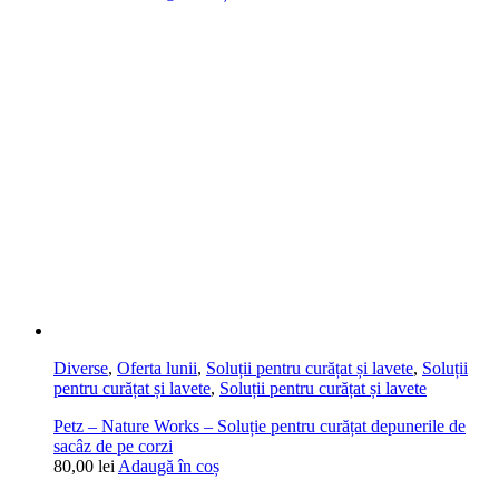
Diverse
,
Oferta lunii
,
Soluții pentru curățat și lavete
,
Soluții
pentru curățat și lavete
,
Soluții pentru curățat și lavete
Petz – Nature Works – Soluție pentru curățat depunerile de
sacâz de pe corzi
80,00
lei
Adaugă în coș