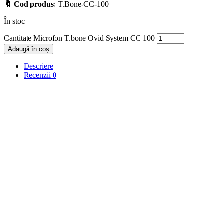
🔖 Cod produs:
T.Bone-CC-100
În stoc
Cantitate Microfon T.bone Ovid System CC 100
Adaugă în coș
Descriere
Recenzii
0