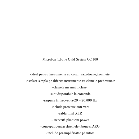
Microfon T.bone Ovid System CC 100
-ideal pentru instrumente cu corzi , saxofoane,trompete
-instalare simpla pe diferite instrumente cu clemele predestinate
-clemele nu sunt incluse,
-sunt disponibile la comanda
-raspuns in frecventa-20 – 20.000 Hz
-include protectie anti-vant
-cablu mini XLR
– necesită phantom power
-conceput pentru sistemele t.bone si AKG
-include preamplificator phantom