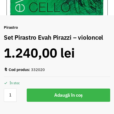
Pirastro
Set Pirastro Evah Pirazzi – violoncel
1.240,00
lei
🔖 Cod produs:
332020
În stoc
Adaugă în coș