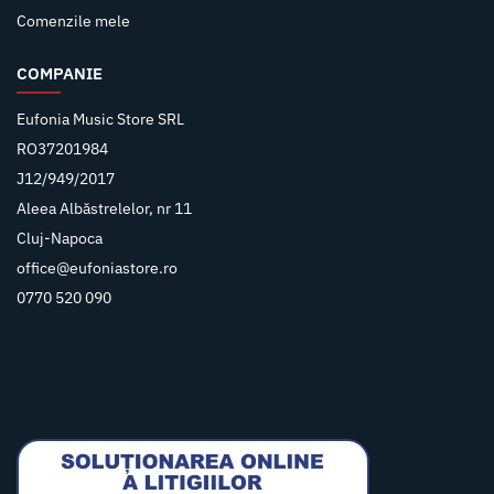
Comenzile mele
COMPANIE
Eufonia Music Store SRL
RO37201984
J12/949/2017
Aleea Albăstrelelor, nr 11
Cluj-Napoca
office@eufoniastore.ro
0770 520 090