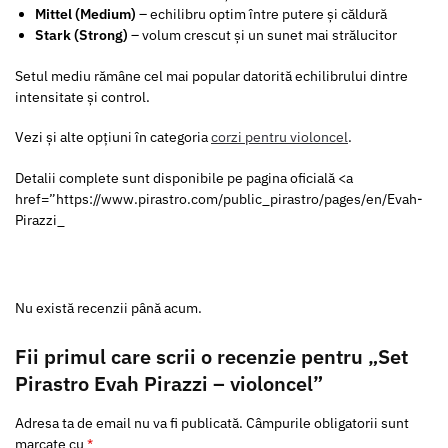
Mittel (Medium)
– echilibru optim între putere și căldură
Stark (Strong)
– volum crescut și un sunet mai strălucitor
Setul mediu rămâne cel mai popular datorită echilibrului dintre
intensitate și control.
Vezi și alte opțiuni în categoria
corzi pentru violoncel
.
Detalii complete sunt disponibile pe pagina oficială <a
href=”https://www.pirastro.com/public_pirastro/pages/en/Evah-
Pirazzi_
Nu există recenzii până acum.
Fii primul care scrii o recenzie pentru „Set
Pirastro Evah Pirazzi – violoncel”
Adresa ta de email nu va fi publicată.
Câmpurile obligatorii sunt
marcate cu
*