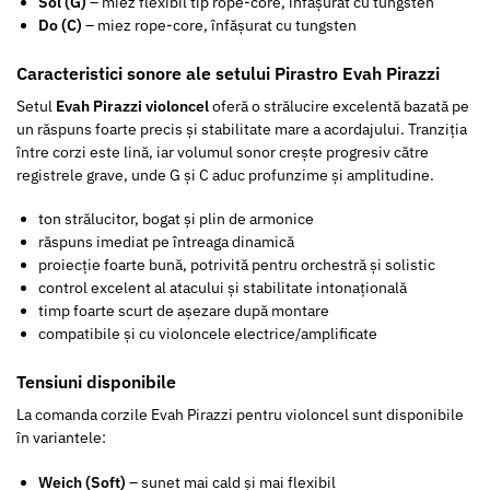
Sol (G)
– miez flexibil tip rope-core, înfășurat cu tungsten
Do (C)
– miez rope-core, înfășurat cu tungsten
Caracteristici sonore ale setului Pirastro Evah Pirazzi
Setul
Evah Pirazzi violoncel
oferă o strălucire excelentă bazată pe
un răspuns foarte precis și stabilitate mare a acordajului. Tranziția
între corzi este lină, iar volumul sonor crește progresiv către
registrele grave, unde G și C aduc profunzime și amplitudine.
ton strălucitor, bogat și plin de armonice
răspuns imediat pe întreaga dinamică
proiecție foarte bună, potrivită pentru orchestră și solistic
control excelent al atacului și stabilitate intonațională
timp foarte scurt de așezare după montare
compatibile și cu violoncele electrice/amplificate
Tensiuni disponibile
La comanda corzile Evah Pirazzi pentru violoncel sunt disponibile
în variantele:
Weich (Soft)
– sunet mai cald și mai flexibil