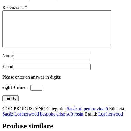
Recenzia ta
*
Nume
Email
Please enter an answer in digits:
eight + nine =
COD PRODUS:
VNC
Categorie:
Sacâzuri pentru vioară
Etichetă:
Sacâz Leatherwood bespoke crisp soft rosin
Brand:
Leatherwood
Produse similare