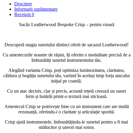
Descriere
Informații suplimentare
Recenzii
0
Sacâz Leatherwood Bespoke Crisp – pentru vioară
Descoperă magia sunetului distinct oferit de sacazul Leatherwood!
Cu amestecurile noastre de rășini, îți oferim o modalitate precisă de a
îmbunătăți sunetul instrumentului tău.
Alegând varianta Crisp, poți optimiza luminozitatea, claritatea,
căldura și bogăția sunetului tău, variind în același timp forța atacului
inițial pe coardă.
Cu un atac decisiv, clar și precis, această rețetă creează un sunet
ferm și hotărât printr-o textură mai sticloasă.
Amestecul Crisp se potrivește bine cu un instrument care are multă
rezonanță, oferindu-i o claritate și articulație sporită.
Crisp ajută instrumentele, îmbunătățindu-le sunetul pentru a fi mai
strălucitor și uneori mai sonor.