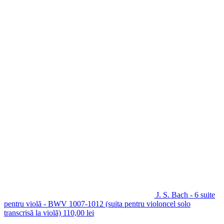
J. S. Bach - 6 suite
pentru violă - BWV 1007-1012 (suita pentru violoncel solo
transcrisă la violă)
110,00
lei