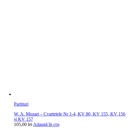
Partituri
W. A. Mozart – Cvartetele Nr 1-4, KV 80, KV 155, KV 156
și KV 157
105,00
lei
Adaugă în coș