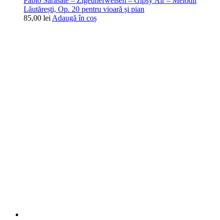
Pablo Sarasate – Zigeunerweisen – Gipsy Air – Melodii
Lăutărești, Op. 20 pentru vioară și pian
85,00
lei
Adaugă în coș