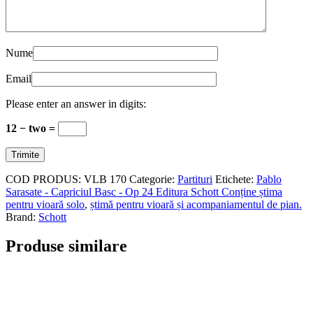
Nume
Email
Please enter an answer in digits:
12 − two =
COD PRODUS:
VLB 170
Categorie:
Partituri
Etichete:
Pablo
Sarasate - Capriciul Basc - Op 24 Editura Schott Conține știma
pentru vioară solo
,
știmă pentru vioară și acompaniamentul de pian.
Brand:
Schott
Produse similare