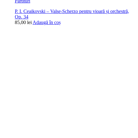
Partituri
P. I. Ceaikovski – Valse-Scherzo pentru vioară și orchestră,
Op. 34
85,00
lei
Adaugă în coș