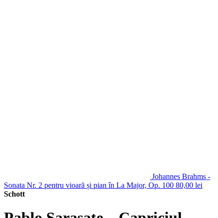
Johannes Brahms -
Sonata Nr. 2 pentru vioară și pian în La Major, Op. 100
80,00
lei
Schott
Pablo Sarasate – Capriciul