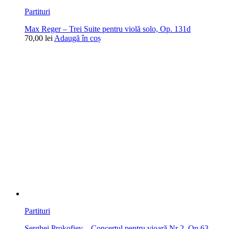
Partituri
Max Reger – Trei Suite pentru violă solo, Op. 131d
70,00
lei
Adaugă în coș
Partituri
Serghei Prokofiev – Concertul pentru vioară Nr 2, Op 63