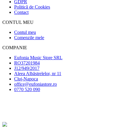
GDPR
Politică de Cookies
Contact
CONTUL MEU
Contul meu
Comenzile mele
COMPANIE
Eufonia Music Store SRL
RO37201984
J12/949/2017
Aleea Albăstrelelor, nr 11
Cluj-Napoca
office@eufoniastore.ro
0770 520 090