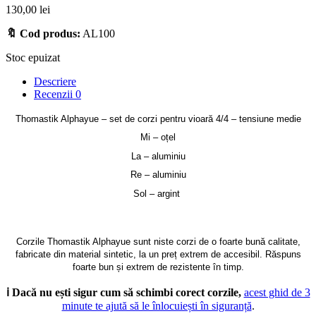
130,00
lei
🔖 Cod produs:
AL100
Stoc epuizat
Descriere
Recenzii
0
Thomastik Alphayue – set de corzi pentru vioară 4/4 – tensiune medie
Mi – oțel
La – aluminiu
Re – aluminiu
Sol – argint
Corzile Thomastik Alphayue sunt niste corzi de o foarte bună calitate,
fabricate din material sintetic, la un preț extrem de accesibil. Răspuns
foarte bun și extrem de rezistente în timp.
ℹ️ Dacă nu ești sigur cum să schimbi corect corzile,
acest ghid de 3
minute te ajută să le înlocuiești în siguranță
.