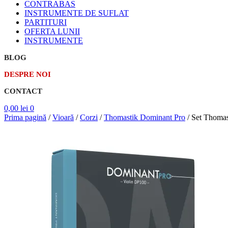
CONTRABAS
INSTRUMENTE DE SUFLAT
PARTITURI
OFERTA LUNII
INSTRUMENTE
BLOG
DESPRE NOI
CONTACT
0,00
lei
0
Prima pagină
/
Vioară
/
Corzi
/
Thomastik Dominant Pro
/
Set Thomas