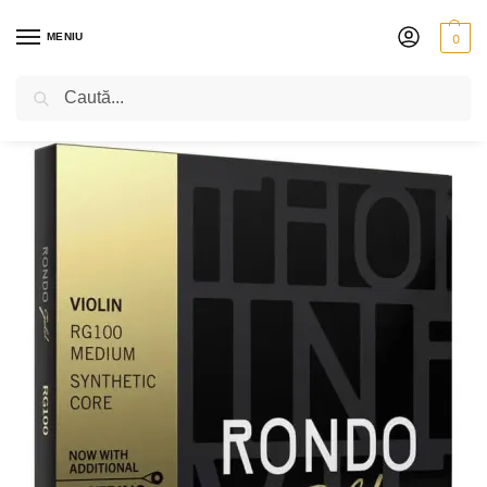
MENIU
0
Caută
PRIMA PAGINĂ
VIOARĂ
CORZI
THOMASTIK RONDO GOLD
SET THOMASTIK RONDO GOLD
/
/
/
/