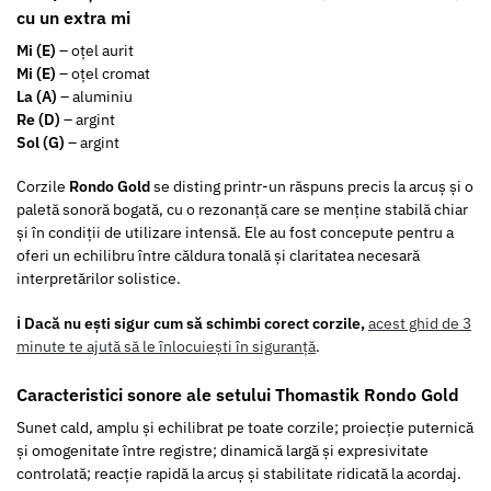
cu un extra mi
Mi (E)
– oțel aurit
Mi (E)
– oțel cromat
La (A)
– aluminiu
Re (D)
– argint
Sol (G)
– argint
Corzile
Rondo Gold
se disting printr-un răspuns precis la arcuș și o
paletă sonoră bogată, cu o rezonanță care se menține stabilă chiar
și în condiții de utilizare intensă. Ele au fost concepute pentru a
oferi un echilibru între căldura tonală și claritatea necesară
interpretărilor solistice.
ℹ️ Dacă nu ești sigur cum să schimbi corect corzile,
acest ghid de 3
minute te ajută să le înlocuiești în siguranță
.
Caracteristici sonore ale setului Thomastik Rondo Gold
Sunet cald, amplu și echilibrat pe toate corzile; proiecție puternică
și omogenitate între registre; dinamică largă și expresivitate
controlată; reacție rapidă la arcuș și stabilitate ridicată la acordaj.