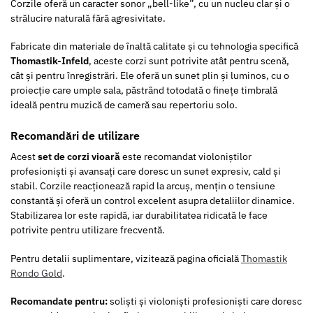
Corzile oferă un caracter sonor „bell-like”, cu un nucleu clar și o
strălucire naturală fără agresivitate.
Fabricate din materiale de înaltă calitate și cu tehnologia specifică
Thomastik-Infeld
, aceste corzi sunt potrivite atât pentru scenă,
cât și pentru înregistrări. Ele oferă un sunet plin și luminos, cu o
proiecție care umple sala, păstrând totodată o finețe timbrală
ideală pentru muzică de cameră sau repertoriu solo.
Recomandări de utilizare
Acest
set de corzi vioară
este recomandat violoniștilor
profesioniști și avansați care doresc un sunet expresiv, cald și
stabil. Corzile reacționează rapid la arcuș, mențin o tensiune
constantă și oferă un control excelent asupra detaliilor dinamice.
Stabilizarea lor este rapidă, iar durabilitatea ridicată le face
potrivite pentru utilizare frecventă.
Pentru detalii suplimentare, vizitează pagina oficială
Thomastik
Rondo Gold
.
Recomandate pentru:
soliști și violoniști profesioniști care doresc