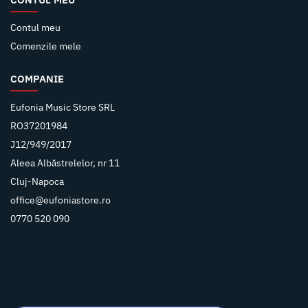
Contul meu
Comenzile mele
COMPANIE
Eufonia Music Store SRL
RO37201984
J12/949/2017
Aleea Albăstrelelor, nr 11
Cluj-Napoca
office@eufoniastore.ro
0770 520 090