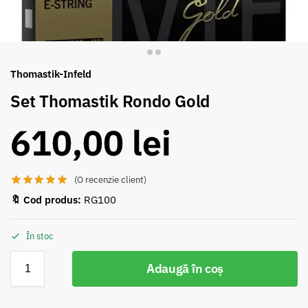
Thomastik-Infeld
Set Thomastik Rondo Gold
610,00
lei
(O recenzie client)
🔖 Cod produs:
RG100
În stoc
Adaugă în coș