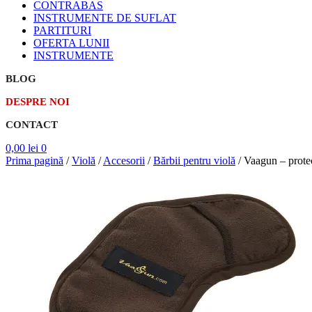
CONTRABAS
INSTRUMENTE DE SUFLAT
PARTITURI
OFERTA LUNII
INSTRUMENTE
BLOG
DESPRE NOI
CONTACT
0,00
lei
0
Prima pagină
/
Violă
/
Accesorii
/
Bărbii pentru violă
/
Vaagun – protec