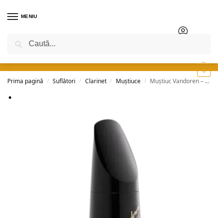
MENIU
Caută
0
Prima pagină
Suflători
Clarinet
Muștiuce
Muștiuc Vandoren – 5JB
/
/
/
/