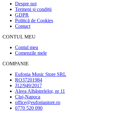
Despre noi
Termeni și condiții
GDPR
Politică de Cookies
Contact
CONTUL MEU
Contul meu
Comenzile mele
COMPANIE
Eufonia Music Store SRL
RO37201984
J12/949/2017
Aleea Albăstrelelor, nr 11
Cluj-Napoca
office@eufoniastore.ro
0770 520 090