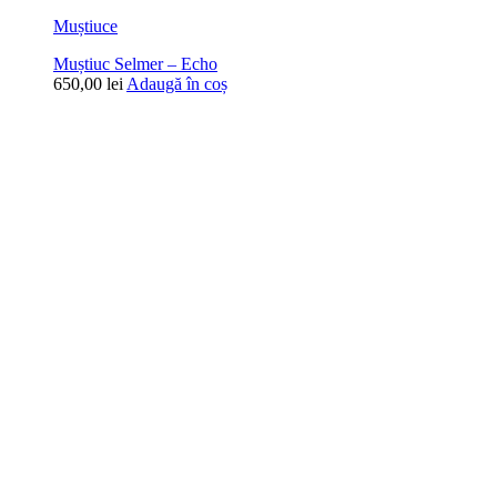
Muștiuce
Muștiuc Selmer – Echo
650,00
lei
Adaugă în coș