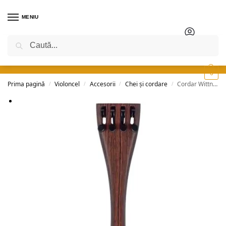
MENIU
Caută
0
Prima pagină
Violoncel
Accesorii
Chei și cordare
Cordar Wittner ultra pentru violoncel – palisandru
/
/
/
/