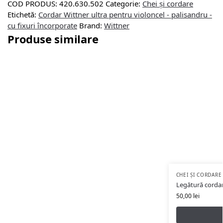
COD PRODUS:
420.630.502
Categorie:
Chei și cordare
Etichetă:
Cordar Wittner ultra pentru violoncel - palisandru -
cu fixuri încorporate
Brand:
Wittner
Produse similare
CHEI ȘI CORDARE
Legătură cordar
50,00
lei