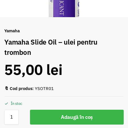
Yamaha
Yamaha Slide Oil – ulei pentru
trombon
55,00
lei
🔖 Cod produs:
YSOTR01
În stoc
Adaugă în coș