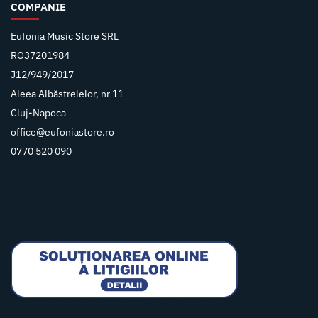
COMPANIE
Eufonia Music Store SRL
RO37201984
J12/949/2017
Aleea Albăstrelelor, nr 11
Cluj-Napoca
office@eufoniastore.ro
0770 520 090