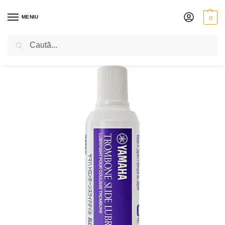
MENIU
0
Caută
PRIMA PAGINĂ
SUFLĂTORI
ALAMĂ
CREME ȘI ULEIURI
YAMAHA SLIDE OIL – ULEI PENTRU TROMBON
/
/
/
/