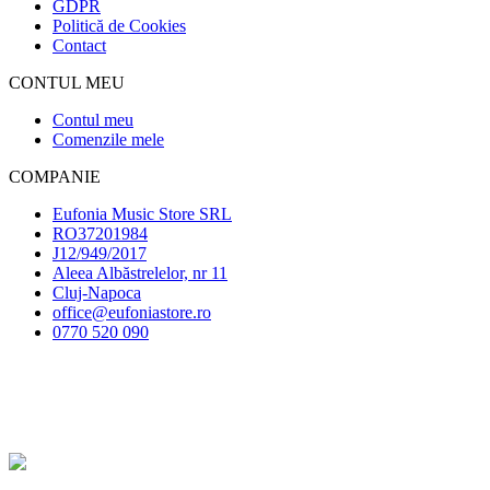
GDPR
Politică de Cookies
Contact
CONTUL MEU
Contul meu
Comenzile mele
COMPANIE
Eufonia Music Store SRL
RO37201984
J12/949/2017
Aleea Albăstrelelor, nr 11
Cluj-Napoca
office@eufoniastore.ro
0770 520 090