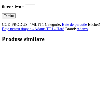
three × two =
COD PRODUS:
4MLTT1
Categorie:
Bețe de percuție
Etichetă:
Bețe pentru timpan - Adams TT1 - Hard
Brand:
Adams
Produse similare