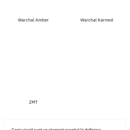
Warchal Amber
Warchal Karneol
ZMT
Corzi vioară sunt un element esențial în definirea