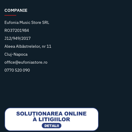
COMPANIE
Eufonia Music Store SRL
RO37201984
J12/949/2017
Aleea Albăstrelelor, nr 11
Cluj-Napoca
office@eufoniastore.ro
0770 520 090