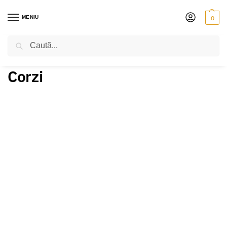
MENIU
0
Caută
PRIMA PAGINĂ
VIOARĂ
CORZI
/
/
Corzi