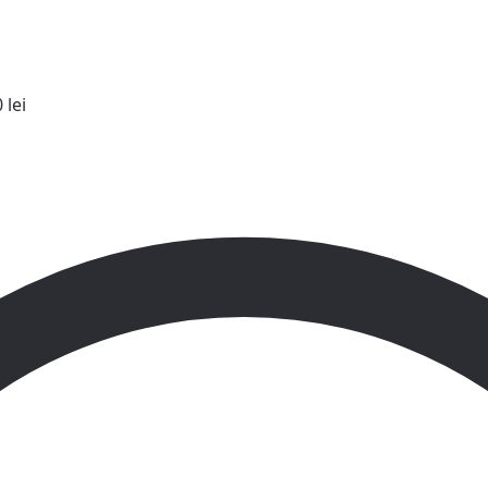
0
lei