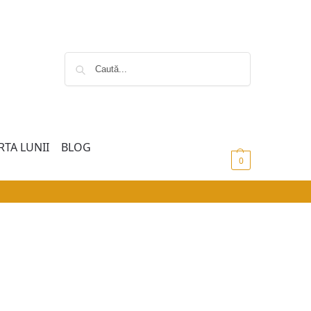
Caută
RTA LUNII
BLOG
0,00
lei
0