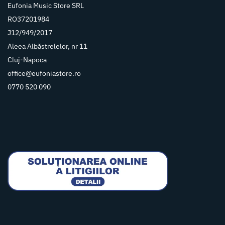
Eufonia Music Store SRL
RO37201984
J12/949/2017
Aleea Albăstrelelor, nr 11
Cluj-Napoca
office@eufoniastore.ro
0770 520 090