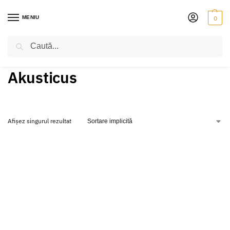
MENIU
0
Caută
PRIMA PAGINĂ
AKUSTICUS
/
Akusticus
Afișez singurul rezultat