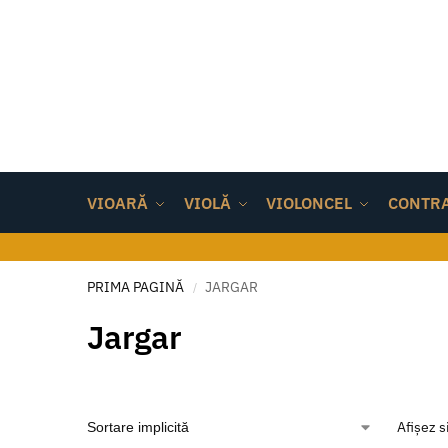
VIOARĂ
VIOLĂ
VIOLONCEL
CONTR
PRIMA PAGINĂ
JARGAR
/
Jargar
Afișez s