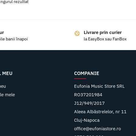
ingurul rezultat
ur
Livrare prin curier
ile banii înapoi
la EasyBox sau FanBox
L MEU
COMPANIE
meu
Eufonia Music Store SRL
le mele
RO37201984
J12/949/2017
Aleea Albăstrelelor, nr 11
Cluj-Napoca
office@eufoniastore.ro