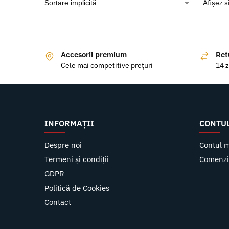
Afișez s
Accesorii premium
Ret
Cele mai competitive prețuri
14 z
INFORMAȚII
CONTU
Despre noi
Contul 
Termeni și condiții
Comenzi
GDPR
Politică de Cookies
Contact