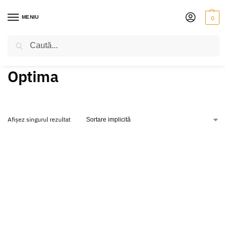
MENIU
0
Caută
PRIMA PAGINĂ
OPTIMA
/
Optima
Afișez singurul rezultat