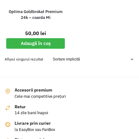
Optima Goldbrokat Premium
24k – coarda Mi
50,00
lei
Adaugă în coș
Afișez singurul rezultat
Accesorii premium
Cele mai competitive prețuri
Retur
14 zile banii înapoi
Livrare prin curier
la EasyBox sau FanBox