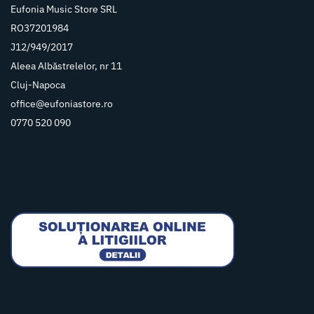
Eufonia Music Store SRL
RO37201984
J12/949/2017
Aleea Albăstrelelor, nr 11
Cluj-Napoca
office@eufoniastore.ro
0770 520 090