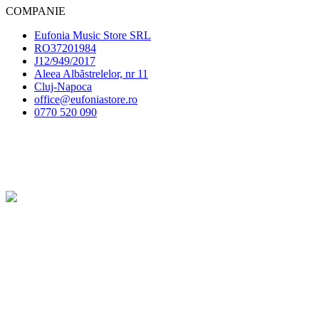
COMPANIE
Eufonia Music Store SRL
RO37201984
J12/949/2017
Aleea Albăstrelelor, nr 11
Cluj-Napoca
office@eufoniastore.ro
0770 520 090