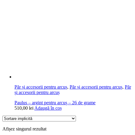
Păr și accesorii pentru arcuș
,
Păr și accesorii pentru arcuș
,
Păr
și accesorii pentru arcuș
Paulus – argint pentru arcuș – 26 de grame
510,00
lei
Adaugă în coș
Afișez singurul rezultat