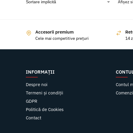
Afișez s
Accesorii premium
Ret
Cele mai competitive prețuri
14 z
INFORMAȚII
CONTU
Despre noi
Contul 
Termeni și condiții
Comenzi
GDPR
Politică de Cookies
Contact