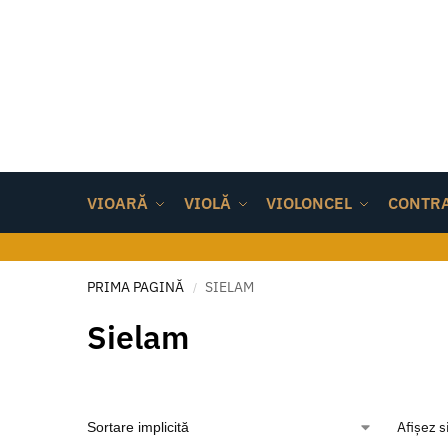
VIOARĂ
VIOLĂ
VIOLONCEL
CONTR
PRIMA PAGINĂ
SIELAM
/
Sielam
Afișez s