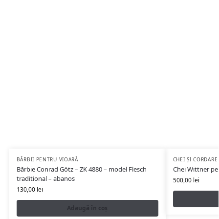
BĂRBII PENTRU VIOARĂ
CHEI ȘI CORDARE
Bărbie Conrad Götz – ZK 4880 – model Flesch
Chei Wittner pe
traditional – abanos
500,00
lei
130,00
lei
Adaugă în coș