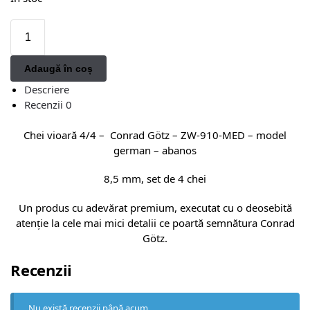
Adaugă în coș
Descriere
Recenzii
0
Chei vioară 4/4 – Conrad Götz – ZW-910-MED – model
german – abanos
8,5 mm, set de 4 chei
Un produs cu adevărat premium, executat cu o deosebită
atenție la cele mai mici detalii ce poartă semnătura Conrad
Götz.
Recenzii
Nu există recenzii până acum.