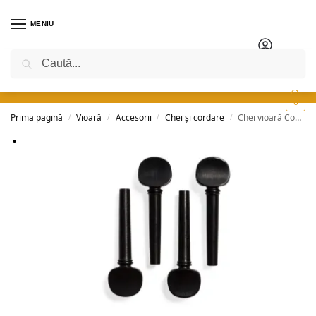
MENIU
Caută
0
Prima pagină
Vioară
Accesorii
Chei și cordare
Chei vioară Conrad Götz – ZW-910-MED – model german – abanos
/
/
/
/