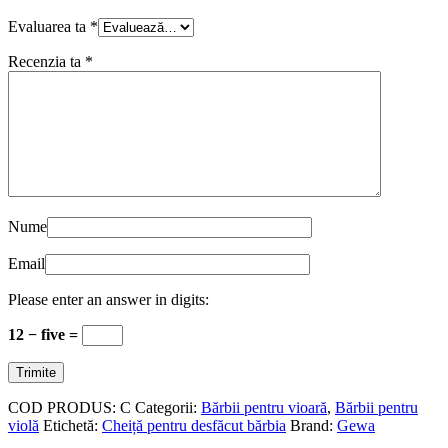
Evaluarea ta
*
Recenzia ta
*
Nume
Email
Please enter an answer in digits:
12 − five =
COD PRODUS:
C
Categorii:
Bărbii pentru vioară
,
Bărbii pentru
violă
Etichetă:
Cheiță pentru desfăcut bărbia
Brand:
Gewa