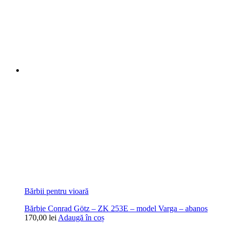
Bărbii pentru vioară
Bărbie Conrad Götz – ZK 253E – model Varga – abanos
170,00
lei
Adaugă în coș