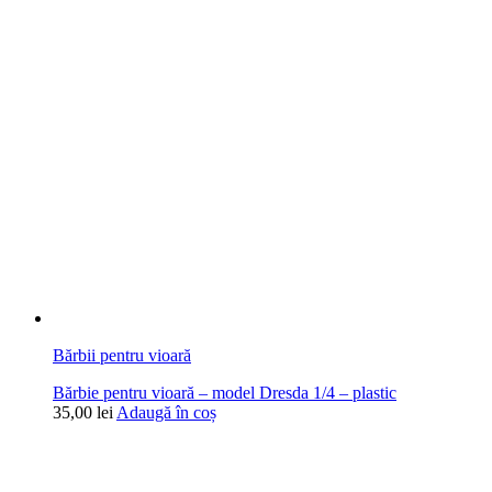
Bărbii pentru vioară
Bărbie pentru vioară – model Dresda 1/4 – plastic
35,00
lei
Adaugă în coș