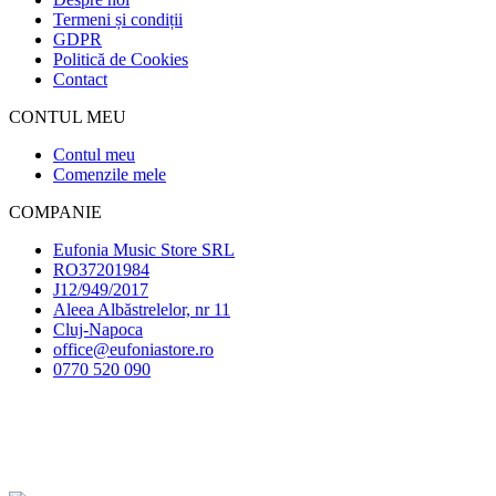
Termeni și condiții
GDPR
Politică de Cookies
Contact
CONTUL MEU
Contul meu
Comenzile mele
COMPANIE
Eufonia Music Store SRL
RO37201984
J12/949/2017
Aleea Albăstrelelor, nr 11
Cluj-Napoca
office@eufoniastore.ro
0770 520 090