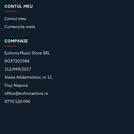
CONTUL MEU
Contul meu
Comenzile mele
COMPANIE
Eufonia Music Store SRL
RO37201984
J12/949/2017
Aleea Albăstrelelor, nr 11
Cluj-Napoca
office@eufoniastore.ro
0770 520 090