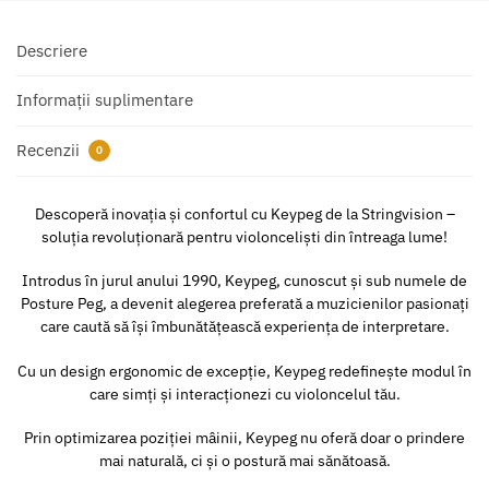
Descriere
Informații suplimentare
Recenzii
0
Descoperă inovația și confortul cu Keypeg de la Stringvision –
soluția revoluționară pentru violonceliști din întreaga lume!
Introdus în jurul anului 1990, Keypeg, cunoscut și sub numele de
Posture Peg, a devenit alegerea preferată a muzicienilor pasionați
care caută să își îmbunătățească experiența de interpretare.
Cu un design ergonomic de excepție, Keypeg redefinește modul în
care simți și interacționezi cu violoncelul tău.
Prin optimizarea poziției mâinii, Keypeg nu oferă doar o prindere
mai naturală, ci și o postură mai sănătoasă.