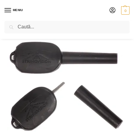
MENIU
0
Caută
PRIMA PAGINĂ
VIOLONCEL
ACCESORII
CHEI ȘI CORDARE
CHEIE STRINGVISION PENTRU VIOLONCEL
/
/
/
/