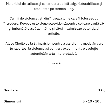
Materialul de calitate și construcția solidă asigură durabilitate și
stabilitate pe termen lung.
Cu mii de violonceliști din întreaga lume care îl folosesc cu
încredere, Keypeg este alegerea evidentă pentru cei care caută să-
și îmbunătățească abilitățile și să-și maximizeze potențialul
artistic.
Alege Cheile de la Stringvision pentru a transforma modul în care
te raportezi la violoncel și pentru a experimenta o evoluție
autentică în arta interpretativă.
1 bucată
Greutate
1 kg
Dimensiuni
5 × 10 × 10 cm