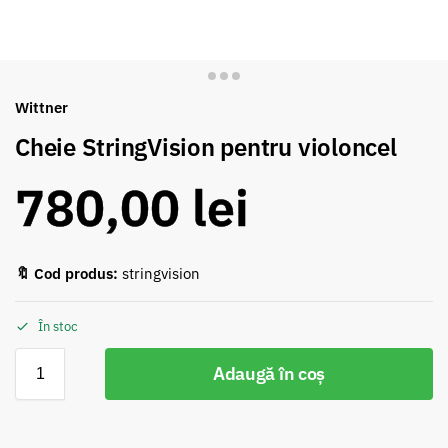
Wittner
Cheie StringVision pentru violoncel
780,00
lei
🔖 Cod produs:
stringvision
În stoc
Adaugă în coș