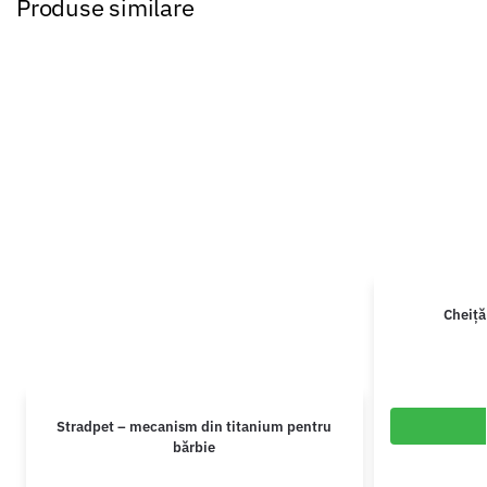
Produse similare
Cheiță
Stradpet – mecanism din titanium pentru
bărbie