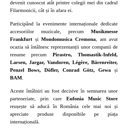
devenit cunoscut atât printre colegii mei din cadrul
Filarmonicii, cât și în afara ei.
Participând la evenimente internaționale dedicate
accesoriilor muzicale, precum
Musikmesse
Frankfurt
și
Mondomusica Cremona
, am avut
ocazia să întâlnesc reprezentanții unor companii de
renume precum
Pirastro, Thomastik-Infeld,
Larsen, Jargar, Vandoren, Légère, Bärenreiter,
Penzel Bows, Döfler, Conrad Götz, Gewa
și
BAM
.
Aceste întâlniri au fost decisive în semnarea unor
parteneriate, prin care
Eufonia Music Store
reușește să aducă în România cele mai noi și
apreciate produse disponibile pe piața
internațională.