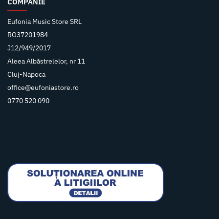
COMPANIE
Eufonia Music Store SRL
RO37201984
J12/949/2017
Aleea Albăstrelelor, nr 11
Cluj-Napoca
office@eufoniastore.ro
0770 520 090