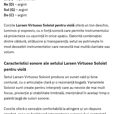
Re (D)
– argint
Sol (G)
– argint
Do (C)
– argint
Corzile
Larsen Virtuoso Soloist pentru violă
oferă un ton deschis,
luminos și expresiv, cu o forță sonoră care permite instrumentului
să proiecteze cu ușurință în orice spațiu. Datorită combinației
dintre căldură, strălucire și transparență, setul se potrivește în
mod deosebit instrumentelor care necesită mai multă claritate sau
volum.
Caracteristici sonore ale setului Larsen Virtuoso Soloist
pentru violă
Setul Larsen Virtuoso Soloist produce un sunet cald și bine
conturat, cu o articulație clară și o rezonanță bogată. Variantele
Soloist sunt create pentru interpreți care au nevoie de mai mult
focus, proiecție și stabilitate timbrală, menținând în același timp o
paletă largă de culori sonore.
Corzile oferă o senzație confortabilă la atingere și un răspuns
imediat, ceea ce facilitează interpretarea expresivă și controlată,