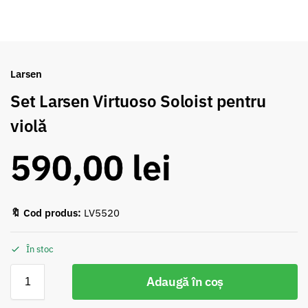
Larsen
Set Larsen Virtuoso Soloist pentru
violă
590,00
lei
🔖 Cod produs:
LV5520
În stoc
Adaugă în coș