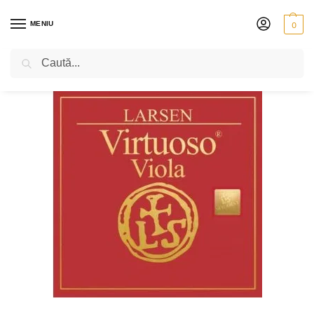
MENIU
0
Caută
PRIMA PAGINĂ
VIOLĂ
CORZI
LARSEN VIRTUOSO SOLOIST
SET LARSEN VIRTUOSO SOLOIST PENTRU VIOLĂ
/
/
/
/