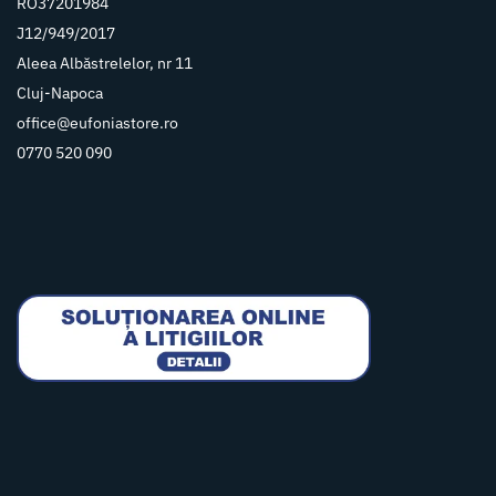
RO37201984
J12/949/2017
Aleea Albăstrelelor, nr 11
Cluj-Napoca
office@eufoniastore.ro
0770 520 090