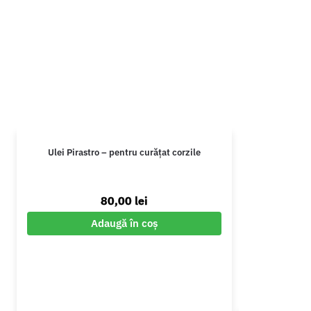
Ulei Pirastro – pentru curățat corzile
80,00
lei
Adaugă în coș