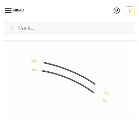
MENIU
0
Caută
PRIMA PAGINĂ
VIOARĂ
ACCESORII
CHEI ȘI CORDARE
LEGĂTURĂ CORDAR ULSA – VIOARA
/
/
/
/