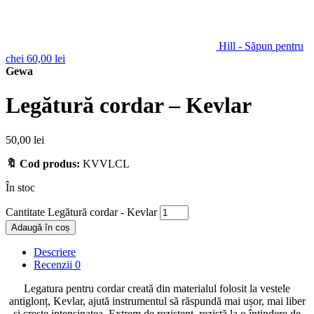
Hill - Săpun pentru
chei
60,00
lei
Gewa
Legătură cordar – Kevlar
50,00
lei
🔖 Cod produs:
KVVLCL
În stoc
Cantitate Legătură cordar - Kevlar
Adaugă în coș
Descriere
Recenzii
0
Legatura pentru cordar creată din materialul folosit la vestele
antiglonț, Kevlar, ajută instrumentul să răspundă mai ușor, mai liber
și crește intensinatea. Extrem de rezistent, rezistă la o întindere de