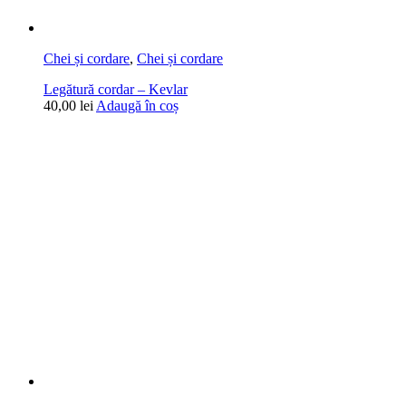
Chei și cordare
,
Chei și cordare
Legătură cordar – Kevlar
40,00
lei
Adaugă în coș