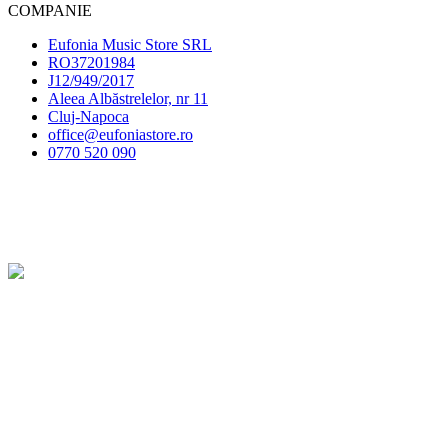
COMPANIE
Eufonia Music Store SRL
RO37201984
J12/949/2017
Aleea Albăstrelelor, nr 11
Cluj-Napoca
office@eufoniastore.ro
0770 520 090