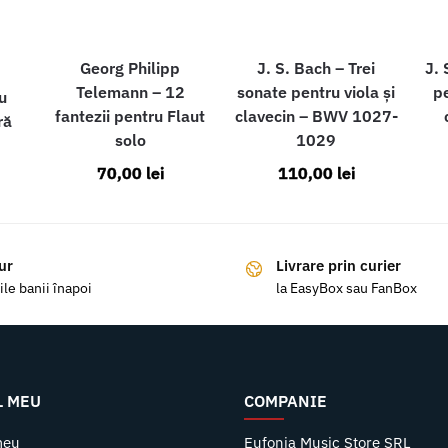
Georg Philipp
J. S. Bach – Trei
J. 
Telemann – 12
sonate pentru viola și
pe
u
fantezii pentru Flaut
clavecin – BWV 1027-
ră
solo
1029
70,00
lei
110,00
lei
ur
Livrare prin curier
ile banii înapoi
la EasyBox sau FanBox
L MEU
COMPANIE
meu
Eufonia Music Store SRL