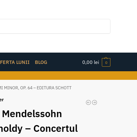
Caută
FERTA LUNII
BLOG
0,00
lei
0
 MINOR, OP. 64 – EDITURA SCHOTT
er
x Mendelssohn
holdy – Concertul