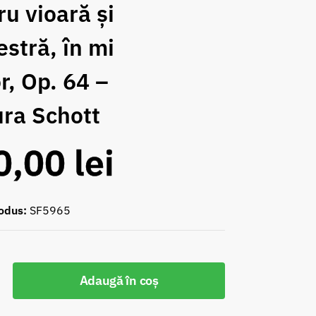
ru vioară și
estră, în mi
r, Op. 64 –
ura Schott
0,00
lei
odus:
SF5965
Adaugă în coș