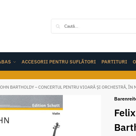
ABAS
ACCESORII PENTRU SUFLĂTORI
PARTITURI
O
OHN BARTHOLDY – CONCERTUL PENTRU VIOARĂ ȘI ORCHESTRĂ, ÎN MI
Barenreit
Feli
Bart