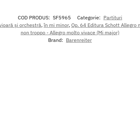
COD PRODUS:
SF5965
Categorie:
Partituri
ioară și orchestră
,
în mi minor
,
Op. 64 Editura Schott Allegro 
non troppo - Allegro molto vivace (Mi major)
Brand:
Barenreiter