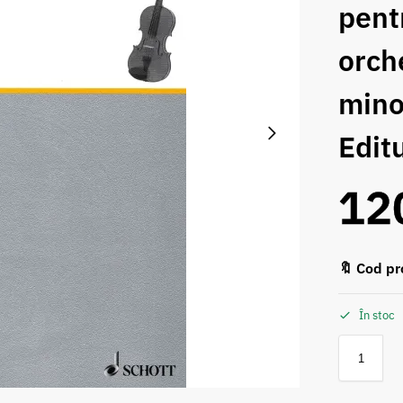
pent
orch
mino
Edit
12
🔖 Cod pr
În stoc