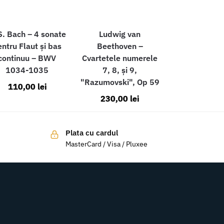
S. Bach – 4 sonate
Ludwig van
ntru Flaut și bas
Beethoven –
continuu – BWV
Cvartetele numerele
1034-1035
7, 8, și 9,
"Razumovski", Op 59
110,00
lei
230,00
lei
Plata cu cardul
MasterCard / Visa / Pluxee