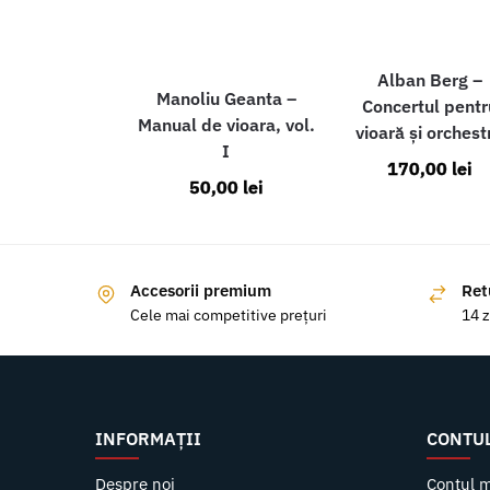
Alban Berg –
Manoliu Geanta –
Concertul pentr
Manual de vioara, vol.
vioară și orchest
I
170,00
lei
50,00
lei
Accesorii premium
Ret
Cele mai competitive prețuri
14 z
INFORMAȚII
CONTU
Despre noi
Contul 