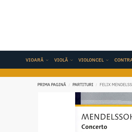
VIOARĂ
VIOLĂ
VIOLONCEL
CONTR
PRIMA PAGINĂ
PARTITURI
FELIX MENDELSS
/
/