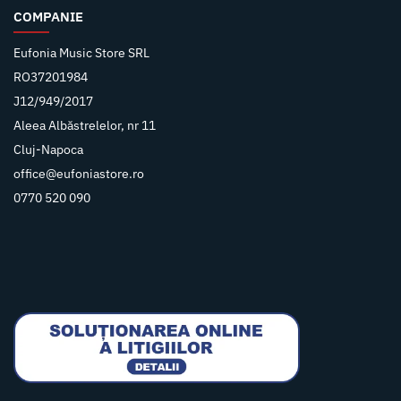
COMPANIE
Eufonia Music Store SRL
RO37201984
J12/949/2017
Aleea Albăstrelelor, nr 11
Cluj-Napoca
office@eufoniastore.ro
0770 520 090