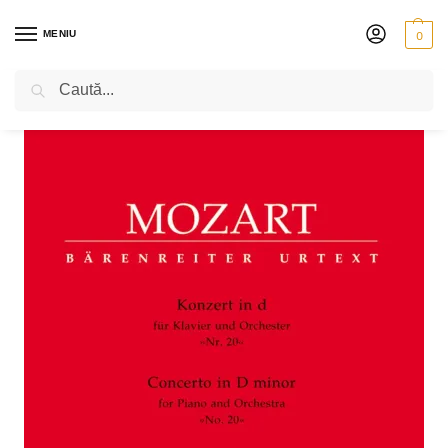
MENIU
0
Caută
PRIMA PAGINĂ
PARTITURI
W. A. MOZART – CONCERTUL PENTRU PIAN ȘI ORCHESTRĂ, NR 20, KV 466
/
/