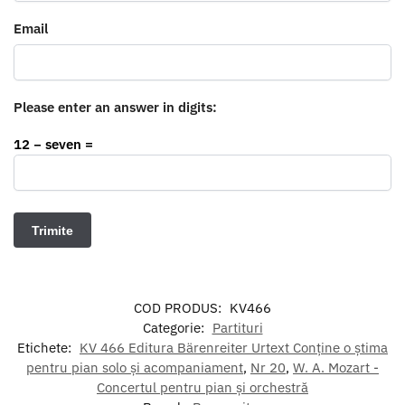
Email
Please enter an answer in digits:
12 − seven =
COD PRODUS:
KV466
Categorie:
Partituri
Etichete:
KV 466 Editura Bärenreiter Urtext Conține o știma
pentru pian solo și acompaniament
,
Nr 20
,
W. A. Mozart -
Concertul pentru pian și orchestră