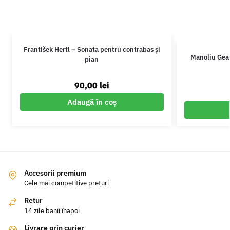
František Hertl – Sonata pentru contrabas și
Manoliu Gean
pian
90,00
lei
Adaugă în coș
Accesorii premium
Cele mai competitive prețuri
Retur
14 zile banii înapoi
Livrare prin curier