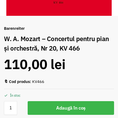
Barenreiter
W. A. Mozart – Concertul pentru pian
și orchestră, Nr 20, KV 466
110,00
lei
🔖 Cod produs:
KV466
În stoc
Adaugă în coș