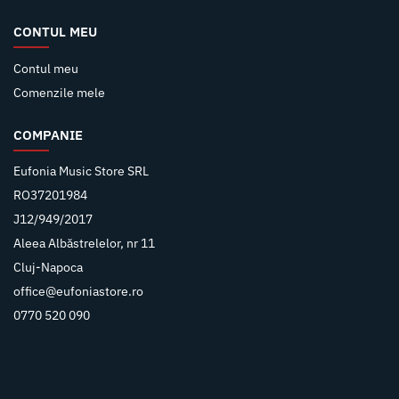
CONTUL MEU
Contul meu
Comenzile mele
COMPANIE
Eufonia Music Store SRL
RO37201984
J12/949/2017
Aleea Albăstrelelor, nr 11
Cluj-Napoca
office@eufoniastore.ro
0770 520 090