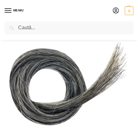
MENIU
0
Caută
PRIMA PAGINĂ
CONTRABAS
ACCESORII
PĂR ȘI ACCESORII PENTRU ARCUȘ
/
/
/