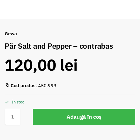
Gewa
Păr Salt and Pepper – contrabas
120,00
lei
🔖 Cod produs:
450.999
În stoc
Adaugă în coș