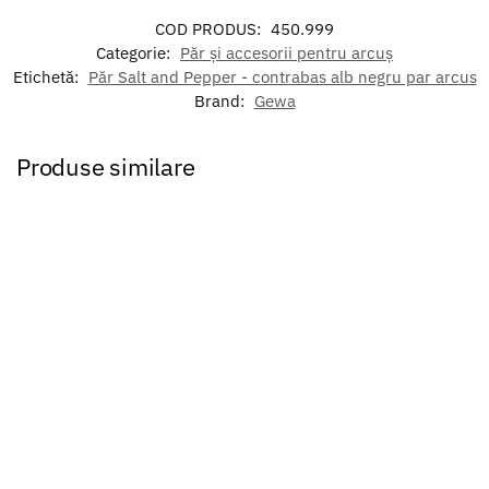
COD PRODUS:
450.999
Categorie:
Păr și accesorii pentru arcuș
Etichetă:
Păr Salt and Pepper - contrabas alb negru par arcus
Brand:
Gewa
Produse similare