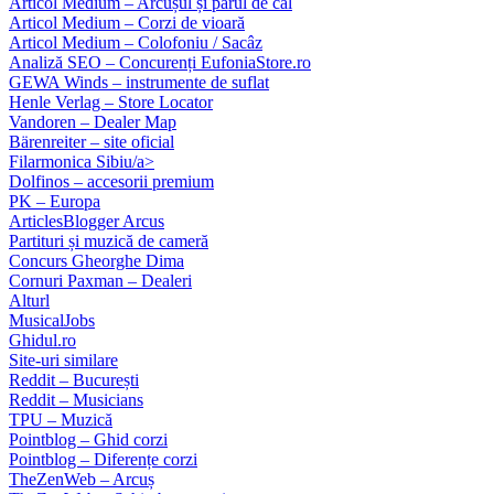
Articol Medium – Arcușul și părul de cal
Articol Medium – Corzi de vioară
Articol Medium – Colofoniu / Sacâz
Analiză SEO – Concurenți EufoniaStore.ro
GEWA Winds – instrumente de suflat
Henle Verlag – Store Locator
Vandoren – Dealer Map
Bärenreiter – site oficial
Filarmonica Sibiu/a>
Dolfinos – accesorii premium
PK – Europa
ArticlesBlogger Arcus
Partituri și muzică de cameră
Concurs Gheorghe Dima
Cornuri Paxman – Dealeri
Alturl
MusicalJobs
Ghidul.ro
Site-uri similare
Reddit – București
Reddit – Musicians
TPU – Muzică
Pointblog – Ghid corzi
Pointblog – Diferențe corzi
TheZenWeb – Arcuș