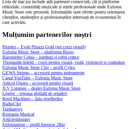
Lista de mai jos include atât parteneri comerciali, cât și platforme
editoriale, comunități muzicale și rețele profesionale unde Eufonia
Music Store este prezentă. Informațiile sunt oferite pentru orientarea
clienților, studenților și profesioniștilor interesați de ecosistemul în
care activăm.
Mulțumim partenerilor noștri
Pirastro – Evah Pirazzi Gold (set corzi vioară)
Eufonia Music Store – platforma Bizoo
Bärenreiter Cehia – partituri și ediții critice
Thomastik-Infeld – corzi pentru vioară, violă, violoncel și contrabas
Eufonia Music Store Cluj – profil Cylex
GEWA Strings – accesorii pentru instrumente
Canal YouTube – Eufonia Music Store
Articol Quora – accesorii pentru vioară
JLV Ligature – dealer Eufonia Music Store
Légère – rețeaua globală de retaileri
Reed Machines – lista resellerilor
RadioCluj
Turdanews
Romania Musical
Articlesblogger
Eufoniastore – profil furnizor 2Biz