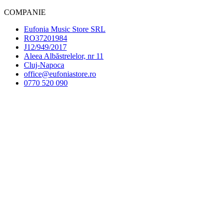
COMPANIE
Eufonia Music Store SRL
RO37201984
J12/949/2017
Aleea Albăstrelelor, nr 11
Cluj-Napoca
office@eufoniastore.ro
0770 520 090