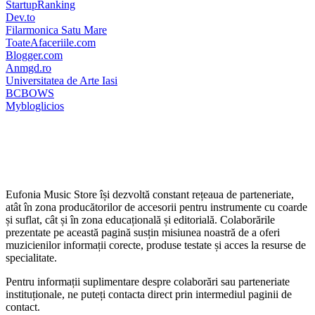
StartupRanking
Dev.to
Filarmonica Satu Mare
ToateAfaceriile.com
Blogger.com
Anmgd.ro
Universitatea de Arte Iasi
BCBOWS
Mybloglicios
Eufonia Music Store își dezvoltă constant rețeaua de parteneriate,
atât în zona producătorilor de accesorii pentru instrumente cu coarde
și suflat, cât și în zona educațională și editorială. Colaborările
prezentate pe această pagină susțin misiunea noastră de a oferi
muzicienilor informații corecte, produse testate și acces la resurse de
specialitate.
Pentru informații suplimentare despre colaborări sau parteneriate
instituționale, ne puteți contacta direct prin intermediul paginii de
contact.