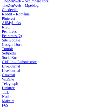
TheZenWeb – Schimbare corzi
TheZenWeb – Mpeblog
Chedeville
Reddit – România
Pinterest
AllMyLinks
RGC
Pearltrees
Pearltrees (2)
Site Google
Google Docs
Tumblr
Softpedia
SocialRus
GitHub – Eufoniastore
LiveJournal
LiveJournal
Gravatar
WixSite
Telegra.ph
Linktree
TED
Notion
Make.rs
F6S