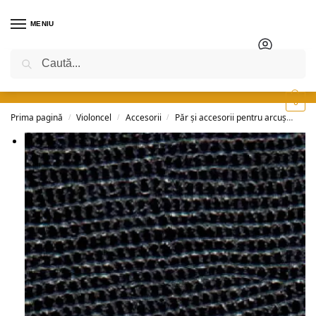
MENIU
Caută
0
Prima pagină
Violoncel
Accesorii
Păr și accesorii pentru arcuș
Piel
/
/
/