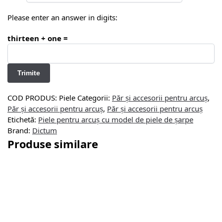
Please enter an answer in digits:
thirteen + one =
COD PRODUS:
Piele
Categorii:
Păr și accesorii pentru arcuș
,
Păr și accesorii pentru arcuș
,
Păr și accesorii pentru arcuș
Etichetă:
Piele pentru arcuș cu model de piele de șarpe
Brand:
Dictum
Produse similare