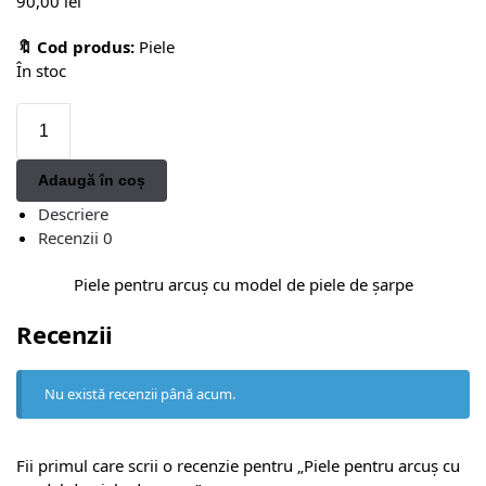
90,00
lei
🔖 Cod produs:
Piele
În stoc
Adaugă în coș
Descriere
Recenzii
0
Piele pentru arcuș cu model de piele de șarpe
Recenzii
Nu există recenzii până acum.
Fii primul care scrii o recenzie pentru „Piele pentru arcuș cu