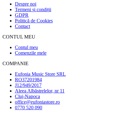
Despre noi
Termeni și condiții
GDPR
Politică de Cookies
Contact
CONTUL MEU
Contul meu
Comenzile mele
COMPANIE
Eufonia Music Store SRL
RO37201984
J12/949/2017
Aleea Albăstrelelor, nr 11
Cluj-Napoca
office@eufoniastore.ro
0770 520 090