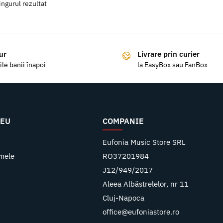
ingurul rezultat
ur
Livrare prin curier
ile banii înapoi
la EasyBox sau FanBox
MEU
COMPANIE
u
Eufonia Music Store SRL
mele
RO37201984
J12/949/2017
Aleea Albăstrelelor, nr 11
Cluj-Napoca
office@eufoniastore.ro