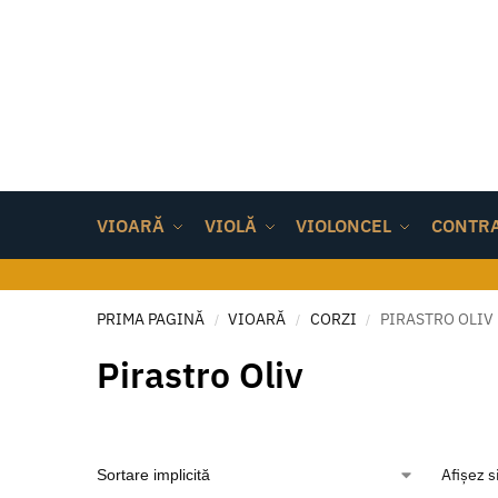
VIOARĂ
VIOLĂ
VIOLONCEL
CONTR
PRIMA PAGINĂ
VIOARĂ
CORZI
PIRASTRO OLIV
/
/
/
Pirastro Oliv
Afișez s