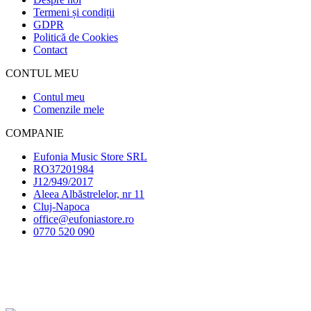
Termeni și condiții
GDPR
Politică de Cookies
Contact
CONTUL MEU
Contul meu
Comenzile mele
COMPANIE
Eufonia Music Store SRL
RO37201984
J12/949/2017
Aleea Albăstrelelor, nr 11
Cluj-Napoca
office@eufoniastore.ro
0770 520 090