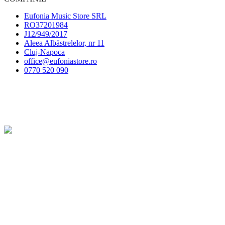
Eufonia Music Store SRL
RO37201984
J12/949/2017
Aleea Albăstrelelor, nr 11
Cluj-Napoca
office@eufoniastore.ro
0770 520 090