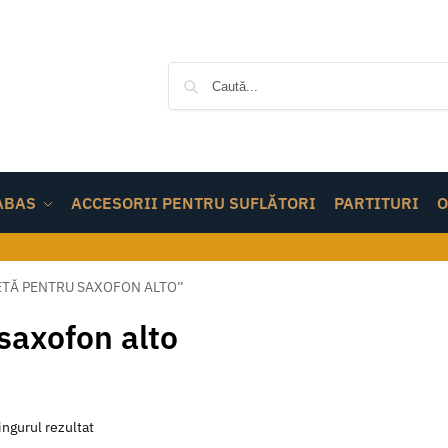
ABAS
ACCESORII PENTRU SUFLĂTORI
PARTITURI
O
VETĂ PENTRU SAXOFON ALTO”
saxofon alto
ingurul rezultat