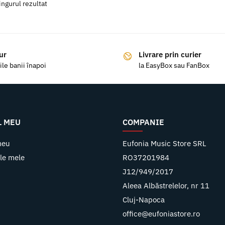
ingurul rezultat
ur
Livrare prin curier
ile banii înapoi
la EasyBox sau FanBox
L MEU
COMPANIE
meu
Eufonia Music Store SRL
le mele
RO37201984
J12/949/2017
Aleea Albăstrelelor, nr 11
Cluj-Napoca
office@eufoniastore.ro