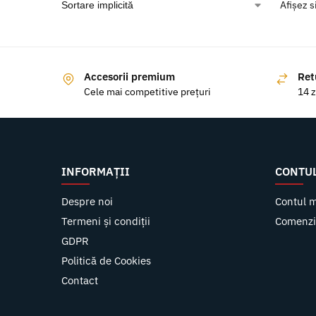
Afișez s
Accesorii premium
Ret
Cele mai competitive prețuri
14 z
INFORMAȚII
CONTU
Despre noi
Contul 
Termeni și condiții
Comenzi
GDPR
Politică de Cookies
Contact