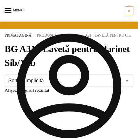
MENIU
0
PRIMA PAGINĂ
PRODUSE ETICHETATE „BG A31 - LAVETĂ PENTRU CLARINET SIB/MIB”
/
BG A31 - Lavetă pentru clarinet
Sib/Mib
Afișez singurul rezultat