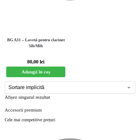
BG A31 – Lavetă pentru clarinet
Sib/Mib
80,00
lei
Adaugă în coș
Afișez singurul rezultat
Accesorii premium
Cele mai competitive prețuri