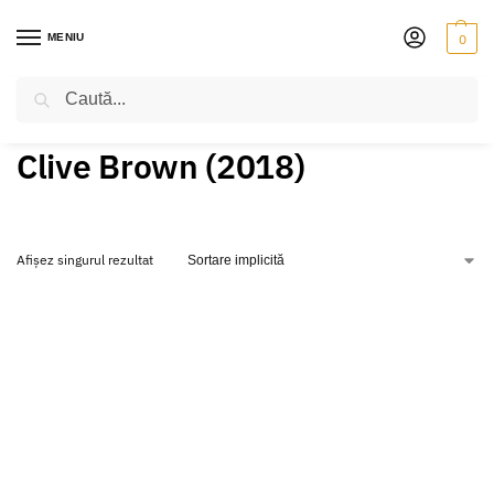
MENIU
0
Caută
PRIMA PAGINĂ
PRODUSE ETICHETATE „CLIVE BROWN (2018)”
/
Clive Brown (2018)
Afișez singurul rezultat