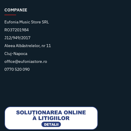
COMPANIE
Eufonia Music Store SRL
RO37201984
J12/949/2017
Aleea Albăstrelelor, nr 11
Cluj-Napoca
office@eufoniastore.ro
0770 520 090