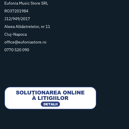
Eufonia Music Store SRL
RO37201984
J12/949/2017
Aleea Albăstrelelor, nr 11
Cluj-Napoca
office@eufoniastore.ro
0770 520 090