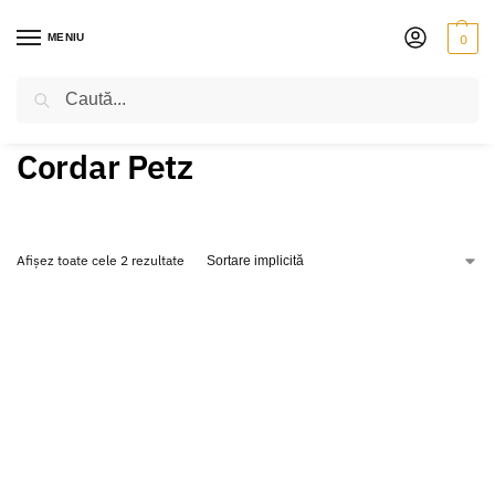
MENIU
0
Caută
PRIMA PAGINĂ
PRODUSE ETICHETATE „CORDAR PETZ”
/
Cordar Petz
Afișez toate cele 2 rezultate