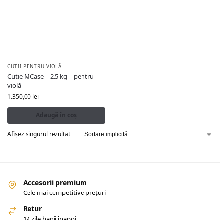
CUTII PENTRU VIOLĂ
Cutie MCase – 2.5 kg – pentru
violă
1.350,00
lei
Adaugă în coș
Afișez singurul rezultat
Accesorii premium
Cele mai competitive prețuri
Retur
14 zile banii înapoi