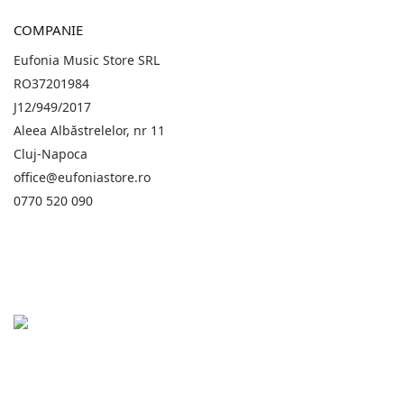
COMPANIE
Eufonia Music Store SRL
RO37201984
J12/949/2017
Aleea Albăstrelelor, nr 11
Cluj-Napoca
office@eufoniastore.ro
0770 520 090