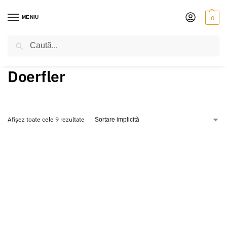
MENIU
0
Caută
PRIMA PAGINĂ
PRODUSE ETICHETATE „DOERFLER”
/
Doerfler
Afișez toate cele 9 rezultate